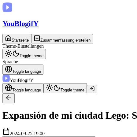
You
BlogifY
Startseite
Zusammenfassung erstellen
Theme-Einstellungen
Toggle theme
Sprache
Toggle language
You
BlogifY
Toggle language
Toggle theme
Expansión de mi ciudad Lego: 
2024-09-25 19:00