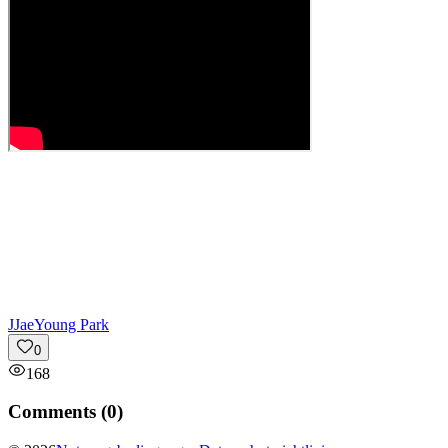
J
JaeYoung Park
0
168
Comments (
0
)