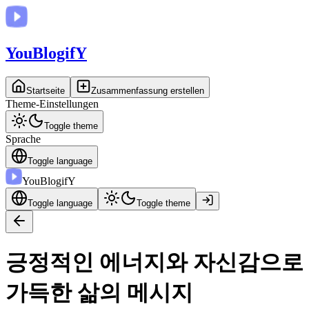
You
BlogifY
Startseite
Zusammenfassung erstellen
Theme-Einstellungen
Toggle theme
Sprache
Toggle language
You
BlogifY
Toggle language
Toggle theme
긍정적인 에너지와 자신감으로
가득한 삶의 메시지