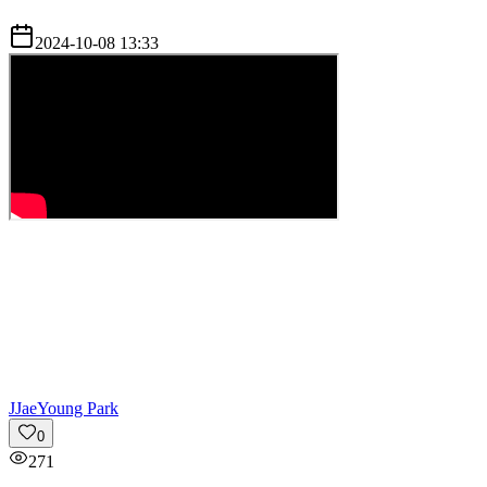
2024-10-08 13:33
J
JaeYoung Park
0
271