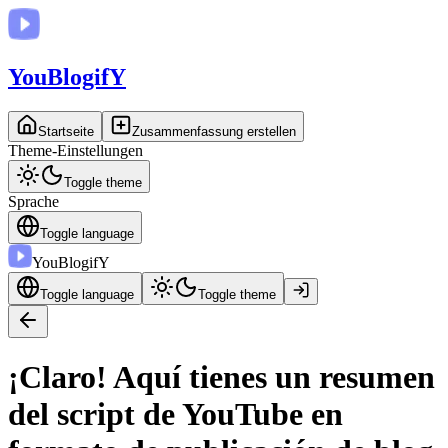
You
BlogifY
Startseite
Zusammenfassung erstellen
Theme-Einstellungen
Toggle theme
Sprache
Toggle language
You
BlogifY
Toggle language
Toggle theme
¡Claro! Aquí tienes un resumen
del script de YouTube en