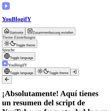
You
BlogifY
Startseite
Zusammenfassung erstellen
Theme-Einstellungen
Toggle theme
Sprache
Toggle language
You
BlogifY
Toggle language
Toggle theme
¡Absolutamente! Aquí tienes
un resumen del script de