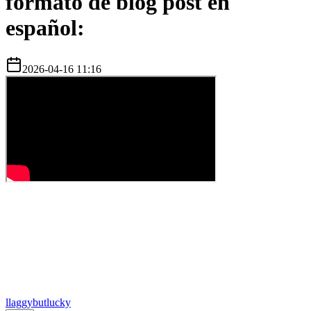
formato de blog post en
español:
2026-04-16 11:16
l
laggybutlucky