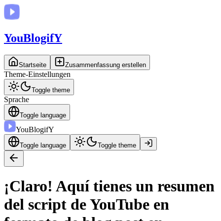
You
BlogifY
Startseite
Zusammenfassung erstellen
Theme-Einstellungen
Toggle theme
Sprache
Toggle language
You
BlogifY
Toggle language
Toggle theme
¡Claro! Aquí tienes un resumen
del script de YouTube en