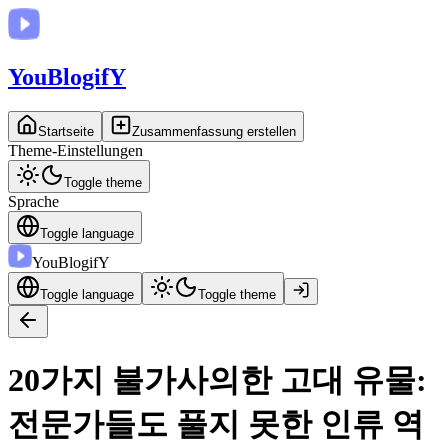
You
BlogifY
Startseite
Zusammenfassung erstellen
Theme-Einstellungen
Toggle theme
Sprache
Toggle language
You
BlogifY
Toggle language
Toggle theme
20가지 불가사의한 고대 유물:
전문가들도 풀지 못한 인류 역