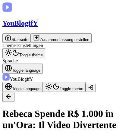
You
BlogifY
Startseite
Zusammenfassung erstellen
Theme-Einstellungen
Toggle theme
Sprache
Toggle language
You
BlogifY
Toggle language
Toggle theme
Rebeca Spende R$ 1.000 in
un'Ora: Il Video Divertente