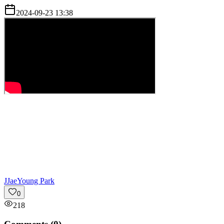
2024-09-23 13:38
J
JaeYoung Park
0
218