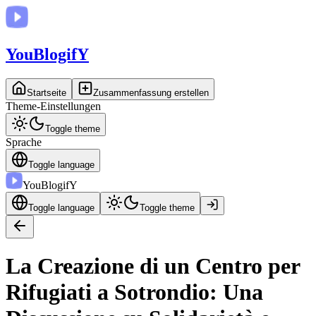
You
BlogifY
Startseite
Zusammenfassung erstellen
Theme-Einstellungen
Toggle theme
Sprache
Toggle language
You
BlogifY
Toggle language
Toggle theme
La Creazione di un Centro per
Rifugiati a Sotrondio: Una