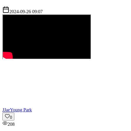
2024-09-26 09:07
J
JaeYoung Park
0
208