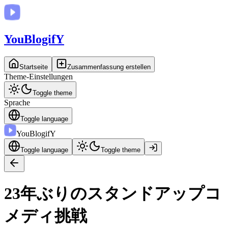
You
BlogifY
Startseite
Zusammenfassung erstellen
Theme-Einstellungen
Toggle theme
Sprache
Toggle language
You
BlogifY
Toggle language
Toggle theme
23年ぶりのスタンドアップコ
メディ挑戦