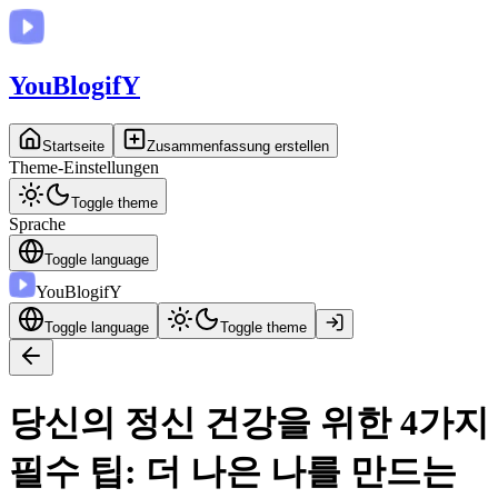
You
BlogifY
Startseite
Zusammenfassung erstellen
Theme-Einstellungen
Toggle theme
Sprache
Toggle language
You
BlogifY
Toggle language
Toggle theme
당신의 정신 건강을 위한 4가지
필수 팁: 더 나은 나를 만드는