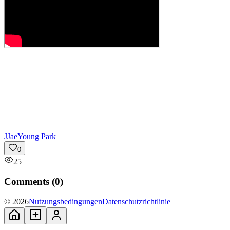
J
JaeYoung Park
0
25
Comments (
0
)
© 2026
Nutzungsbedingungen
Datenschutzrichtlinie