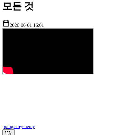
모든 것
2026-06-01 16:01
p
pingismyenemy
0