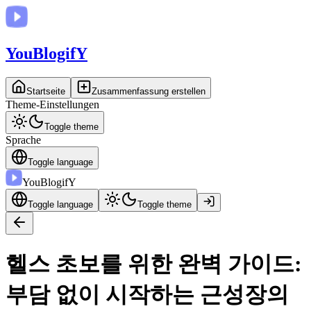
You
BlogifY
Startseite
Zusammenfassung erstellen
Theme-Einstellungen
Toggle theme
Sprache
Toggle language
You
BlogifY
Toggle language
Toggle theme
헬스 초보를 위한 완벽 가이드:
부담 없이 시작하는 근성장의