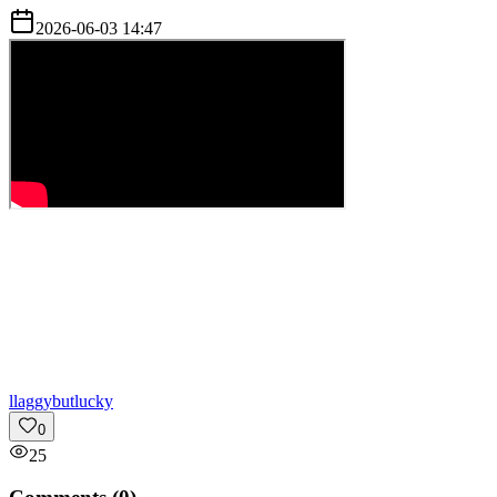
2026-06-03 14:47
l
laggybutlucky
0
25