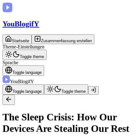
You
BlogifY
Startseite
Zusammenfassung erstellen
Theme-Einstellungen
Toggle theme
Sprache
Toggle language
You
BlogifY
Toggle language
Toggle theme
The Sleep Crisis: How Our
Devices Are Stealing Our Rest