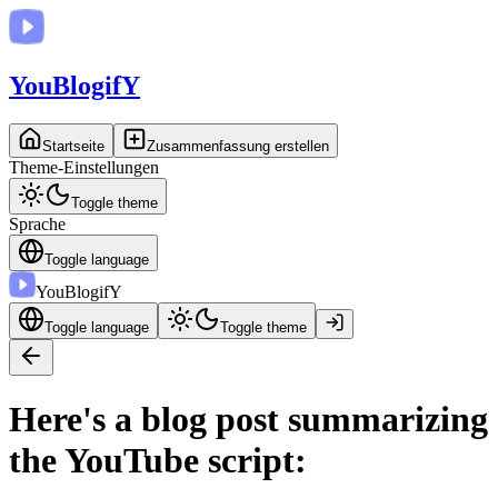
You
BlogifY
Startseite
Zusammenfassung erstellen
Theme-Einstellungen
Toggle theme
Sprache
Toggle language
You
BlogifY
Toggle language
Toggle theme
Here's a blog post summarizing
the YouTube script: