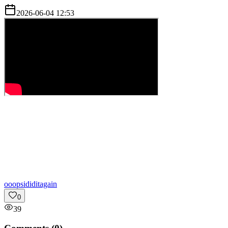
2026-06-04 12:53
o
oopsididitagain
0
39