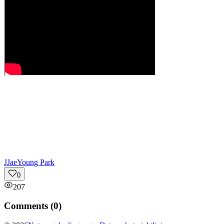
J
JaeYoung Park
0
207
Comments (
0
)