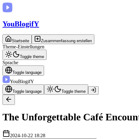
You
BlogifY
Startseite
Zusammenfassung erstellen
Theme-Einstellungen
Toggle theme
Sprache
Toggle language
You
BlogifY
Toggle language
Toggle theme
The Unforgettable Café Encoun
2024-10-22 18:28