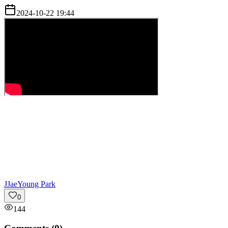
2024-10-22 19:44
J
JaeYoung Park
0
144