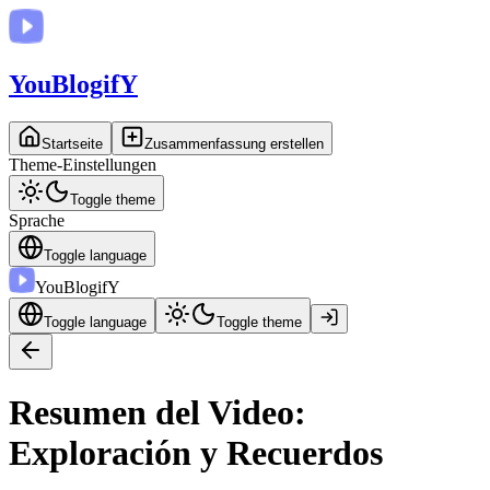
You
BlogifY
Startseite
Zusammenfassung erstellen
Theme-Einstellungen
Toggle theme
Sprache
Toggle language
You
BlogifY
Toggle language
Toggle theme
Resumen del Video:
Exploración y Recuerdos