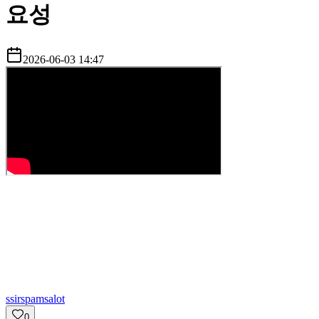
요성
2026-06-03 14:47
s
sirspamsalot
0