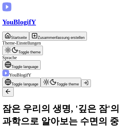
You
BlogifY
Startseite
Zusammenfassung erstellen
Theme-Einstellungen
Toggle theme
Sprache
Toggle language
You
BlogifY
Toggle language
Toggle theme
잠은 우리의 생명, '깊은 잠'의
과학으로 알아보는 수면의 중