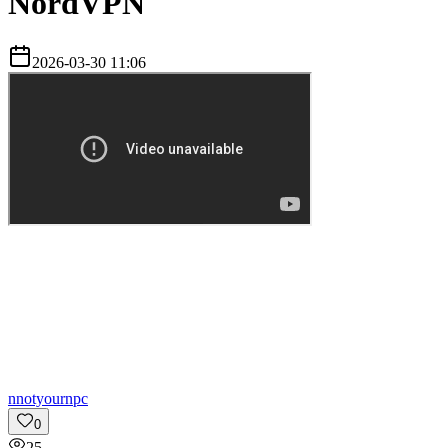
NordVPN
2026-03-30 11:06
n
notyournpc
0
25