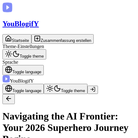
You
BlogifY
Startseite
Zusammenfassung erstellen
Theme-Einstellungen
Toggle theme
Sprache
Toggle language
You
BlogifY
Toggle language
Toggle theme
Navigating the AI Frontier:
Your 2026 Superhero Journey