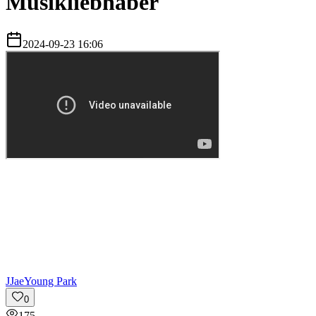
Musikliebhaber
2024-09-23 16:06
J
JaeYoung Park
0
175