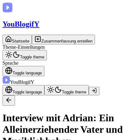
You
BlogifY
Startseite
Zusammenfassung erstellen
Theme-Einstellungen
Toggle theme
Sprache
Toggle language
You
BlogifY
Toggle language
Toggle theme
Interview mit Adrian: Ein
Alleinerziehender Vater und