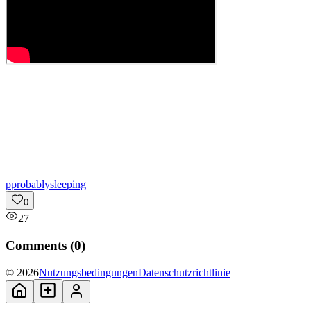
p
probablysleeping
0
27
Comments (
0
)
© 2026
Nutzungsbedingungen
Datenschutzrichtlinie