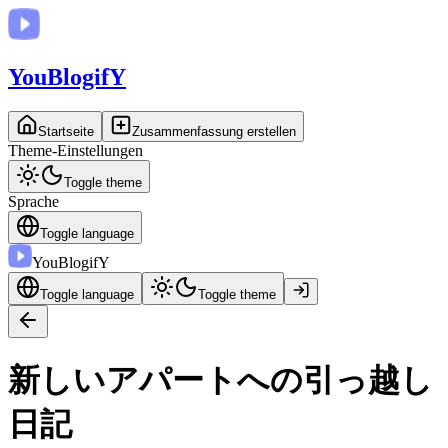
You
BlogifY
Startseite
Zusammenfassung erstellen
Theme-Einstellungen
Toggle theme
Sprache
Toggle language
You
BlogifY
Toggle language
Toggle theme
新しいアパートへの引っ越し
日記