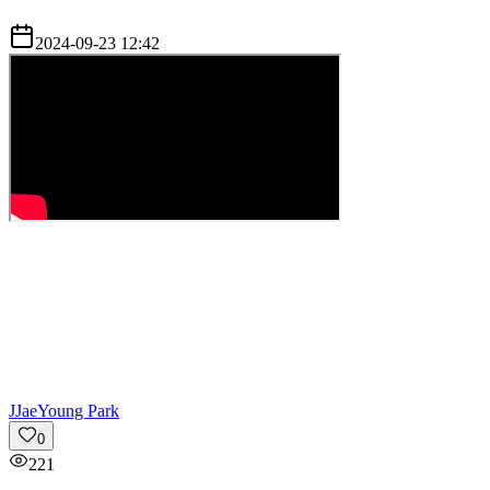
2024-09-23 12:42
J
JaeYoung Park
0
221