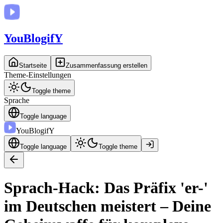
You
BlogifY
Startseite
Zusammenfassung erstellen
Theme-Einstellungen
Toggle theme
Sprache
Toggle language
You
BlogifY
Toggle language
Toggle theme
Sprach-Hack: Das Präfix 'er-'
im Deutschen meistert – Deine