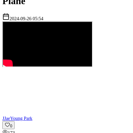
Pläne
2024-09-26 05:54
J
JaeYoung Park
0
173