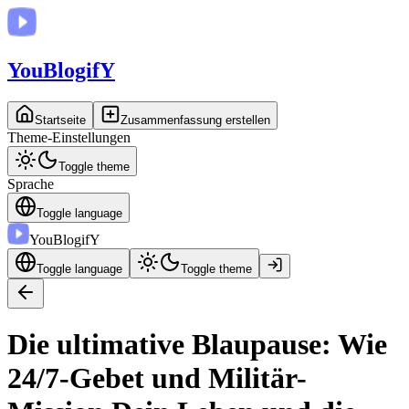
You
BlogifY
Startseite
Zusammenfassung erstellen
Theme-Einstellungen
Toggle theme
Sprache
Toggle language
You
BlogifY
Toggle language
Toggle theme
Die ultimative Blaupause: Wie
24/7-Gebet und Militär-