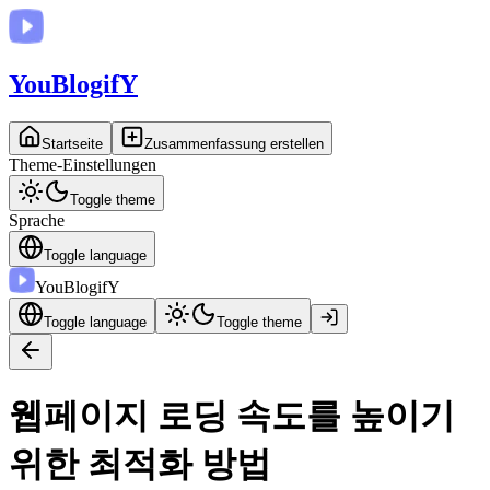
You
BlogifY
Startseite
Zusammenfassung erstellen
Theme-Einstellungen
Toggle theme
Sprache
Toggle language
You
BlogifY
Toggle language
Toggle theme
웹페이지 로딩 속도를 높이기
위한 최적화 방법