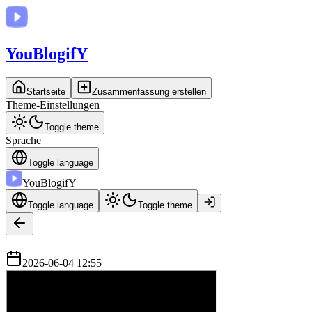
You
BlogifY
Startseite
Zusammenfassung erstellen
Theme-Einstellungen
Toggle theme
Sprache
Toggle language
You
BlogifY
Toggle language
Toggle theme
2026-06-04 12:55