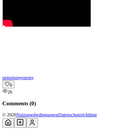
p
pingismyenemy
0
26
Comments (
0
)
© 2026
Nutzungsbedingungen
Datenschutzrichtlinie