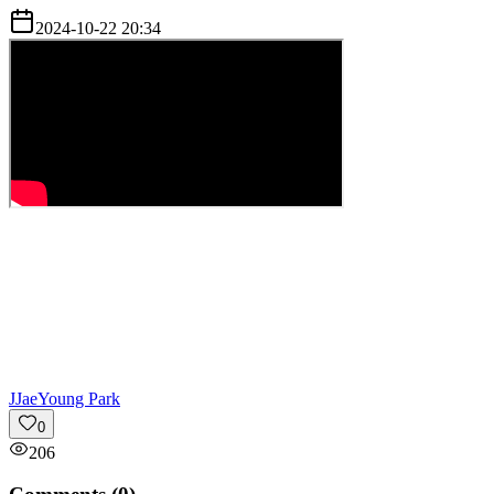
2024-10-22 20:34
J
JaeYoung Park
0
206