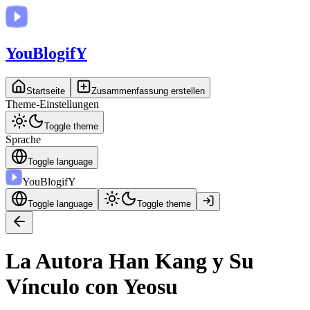
You
BlogifY
Startseite
Zusammenfassung erstellen
Theme-Einstellungen
Toggle theme
Sprache
Toggle language
You
BlogifY
Toggle language
Toggle theme
La Autora Han Kang y Su
Vínculo con Yeosu