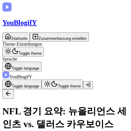
You
BlogifY
Startseite
Zusammenfassung erstellen
Theme-Einstellungen
Toggle theme
Sprache
Toggle language
You
BlogifY
Toggle language
Toggle theme
NFL 경기 요약: 뉴올리언스 세
인츠 vs. 댈러스 카우보이스