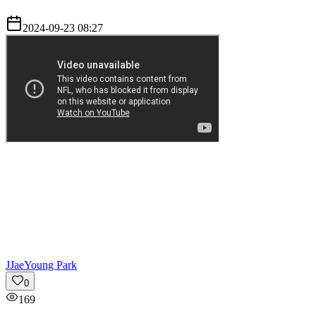
2024-09-23 08:27
J
JaeYoung Park
0
169