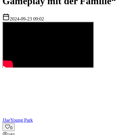
Gameplay mit der Familie“
2024-09-23 09:02
J
JaeYoung Park
0
181