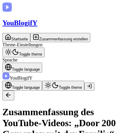
You
BlogifY
Startseite
Zusammenfassung erstellen
Theme-Einstellungen
Toggle theme
Sprache
Toggle language
You
BlogifY
Toggle language
Toggle theme
Zusammenfassung des
YouTube-Videos: „Door 200