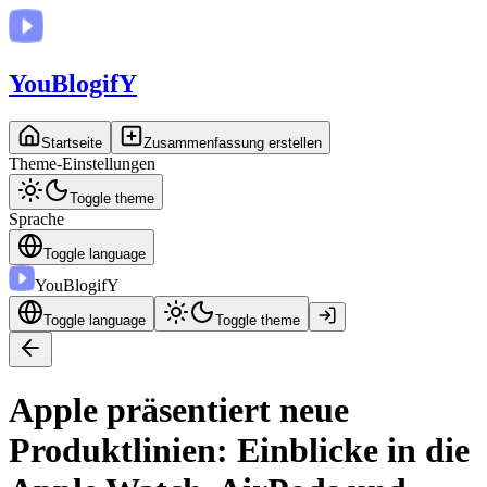
You
BlogifY
Startseite
Zusammenfassung erstellen
Theme-Einstellungen
Toggle theme
Sprache
Toggle language
You
BlogifY
Toggle language
Toggle theme
Apple präsentiert neue
Produktlinien: Einblicke in die