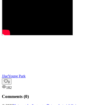
J
JaeYoung Park
0
182
Comments (
0
)