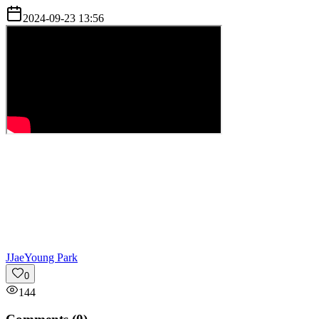
2024-09-23 13:56
J
JaeYoung Park
0
144