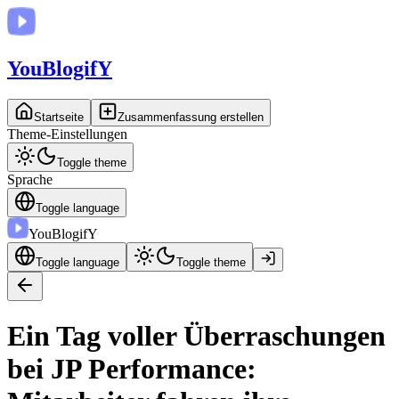
You
BlogifY
Startseite
Zusammenfassung erstellen
Theme-Einstellungen
Toggle theme
Sprache
Toggle language
You
BlogifY
Toggle language
Toggle theme
Ein Tag voller Überraschungen
bei JP Performance: