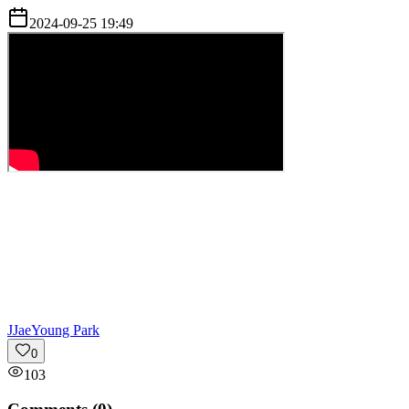
2024-09-25 19:49
J
JaeYoung Park
0
103