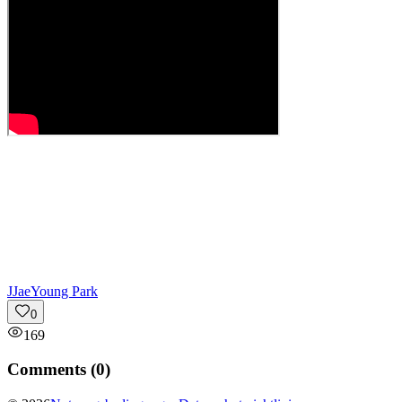
J
JaeYoung Park
0
169
Comments (
0
)