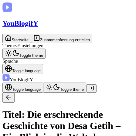
You
BlogifY
Startseite
Zusammenfassung erstellen
Theme-Einstellungen
Toggle theme
Sprache
Toggle language
You
BlogifY
Toggle language
Toggle theme
Titel: Die erschreckende
Geschichte von Desa Getih –