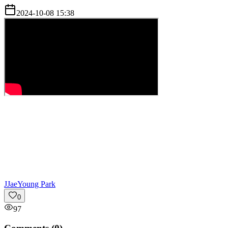
2024-10-08 15:38
J
JaeYoung Park
0
97