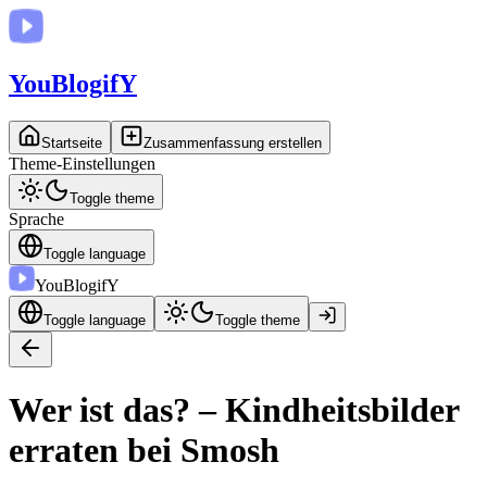
You
BlogifY
Startseite
Zusammenfassung erstellen
Theme-Einstellungen
Toggle theme
Sprache
Toggle language
You
BlogifY
Toggle language
Toggle theme
Wer ist das? – Kindheitsbilder
erraten bei Smosh