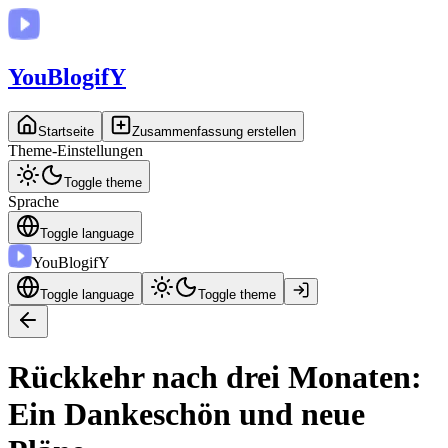
You
BlogifY
Startseite
Zusammenfassung erstellen
Theme-Einstellungen
Toggle theme
Sprache
Toggle language
You
BlogifY
Toggle language
Toggle theme
Rückkehr nach drei Monaten:
Ein Dankeschön und neue