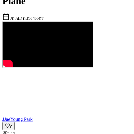
Pläne
2024-10-08 18:07
J
JaeYoung Park
0
143