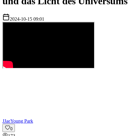
und das Licht des Universums
2024-10-15 09:01
J
JaeYoung Park
0
173