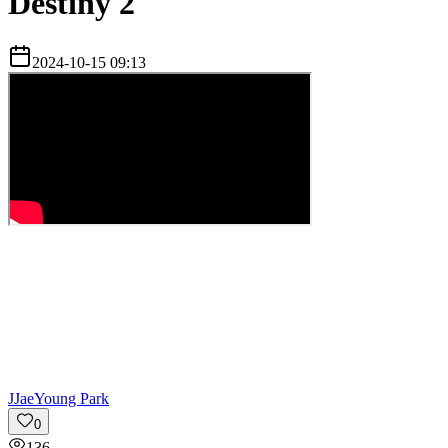
Destiny 2
2024-10-15 09:13
J
JaeYoung Park
0
136