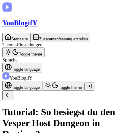
You
BlogifY
Startseite
Zusammenfassung erstellen
Theme-Einstellungen
Toggle theme
Sprache
Toggle language
You
BlogifY
Toggle language
Toggle theme
Tutorial: So besiegst du den
Vesper Host Dungeon in