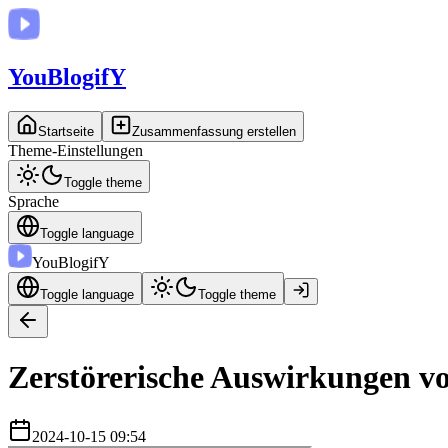
You
BlogifY
Startseite
Zusammenfassung erstellen
Theme-Einstellungen
Toggle theme
Sprache
Toggle language
You
BlogifY
Toggle language
Toggle theme
Zerstörerische Auswirkungen vo
2024-10-15 09:54