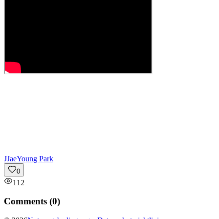
J
JaeYoung Park
0
112
Comments (
0
)