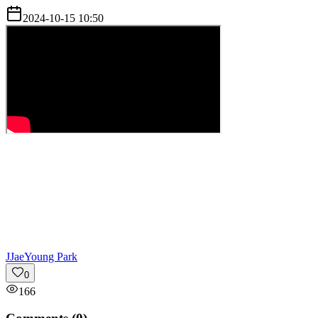
2024-10-15 10:50
J
JaeYoung Park
0
166