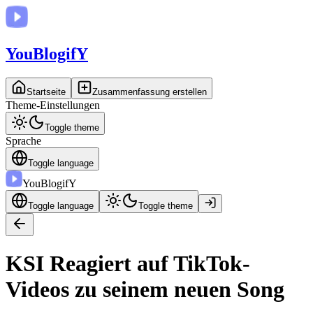
You
BlogifY
Startseite
Zusammenfassung erstellen
Theme-Einstellungen
Toggle theme
Sprache
Toggle language
You
BlogifY
Toggle language
Toggle theme
KSI Reagiert auf TikTok-
Videos zu seinem neuen Song