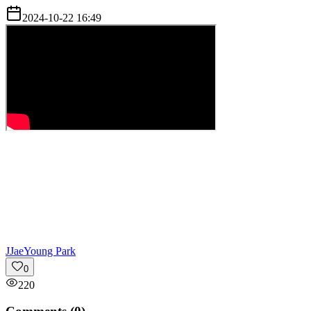
2024-10-22 16:49
J
JaeYoung Park
0
220