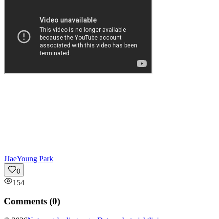
J
JaeYoung Park
0
154
Comments (
0
)