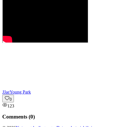
J
JaeYoung Park
0
123
Comments (
0
)