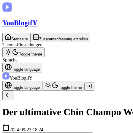
You
BlogifY
Startseite
Zusammenfassung erstellen
Theme-Einstellungen
Toggle theme
Sprache
Toggle language
You
BlogifY
Toggle language
Toggle theme
Der ultimative Chin Champo We
2024-09-23 18:24