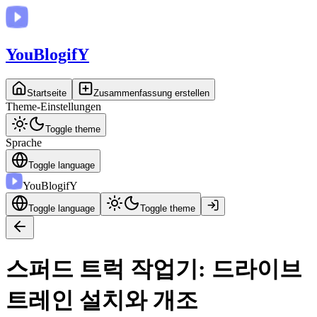
You
BlogifY
Startseite
Zusammenfassung erstellen
Theme-Einstellungen
Toggle theme
Sprache
Toggle language
You
BlogifY
Toggle language
Toggle theme
스퍼드 트럭 작업기: 드라이브
트레인 설치와 개조