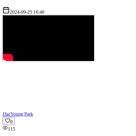
2024-09-25 16:40
J
JaeYoung Park
0
115