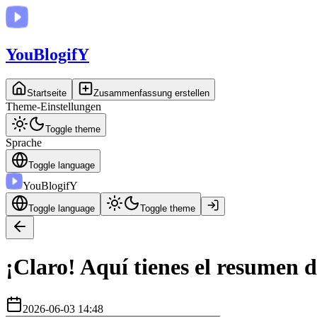
You
BlogifY
Startseite
Zusammenfassung erstellen
Theme-Einstellungen
Toggle theme
Sprache
Toggle language
You
BlogifY
Toggle language
Toggle theme
¡Claro! Aquí tienes el resumen 
2026-06-03 14:48