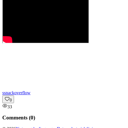
s
snackoverflow
0
33
Comments (
0
)