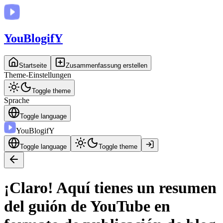
You
BlogifY
Startseite
Zusammenfassung erstellen
Theme-Einstellungen
Toggle theme
Sprache
Toggle language
You
BlogifY
Toggle language
Toggle theme
¡Claro! Aquí tienes un resumen
del guión de YouTube en