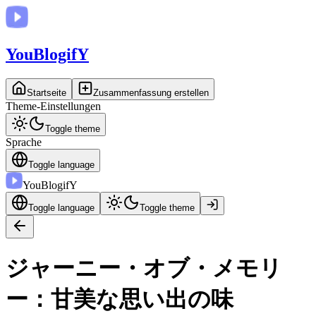
You
BlogifY
Startseite
Zusammenfassung erstellen
Theme-Einstellungen
Toggle theme
Sprache
Toggle language
You
BlogifY
Toggle language
Toggle theme
ジャーニー・オブ・メモリ
ー：甘美な思い出の味