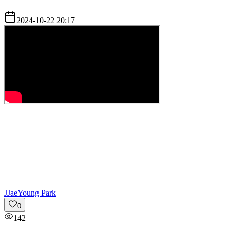
2024-10-22 20:17
J
JaeYoung Park
0
142